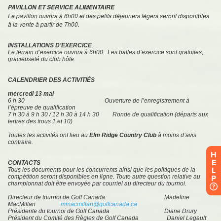
H
E
L
P