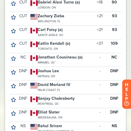
H
E
L
P