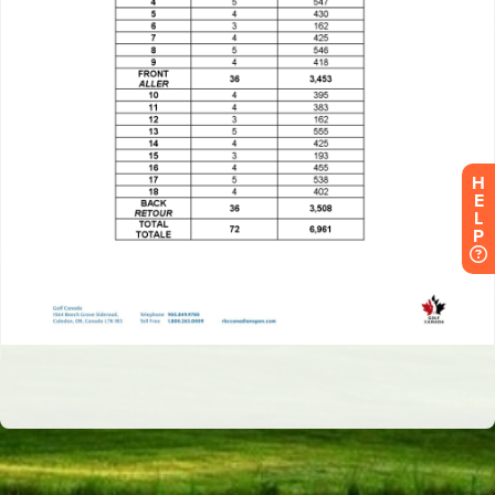
H
E
L
P