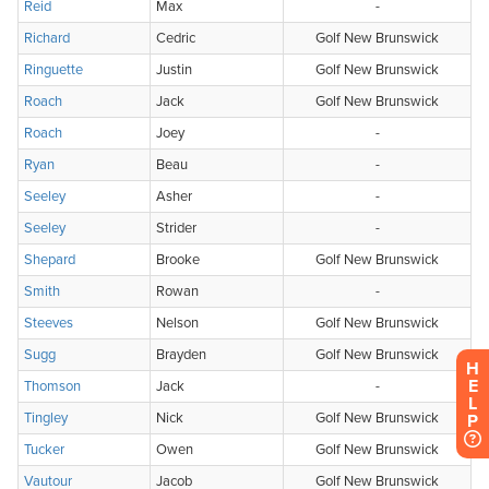
H
E
L
P