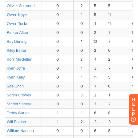
H
E
L
P