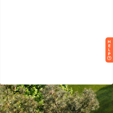
H
E
L
P