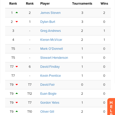
H
E
L