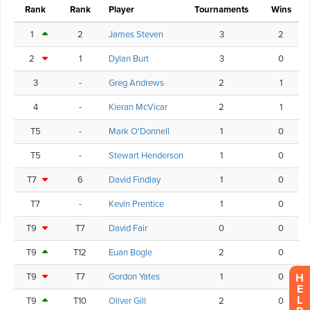
H
E
L