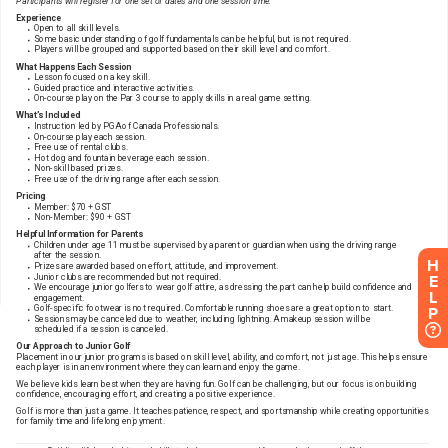
H
E
L
P