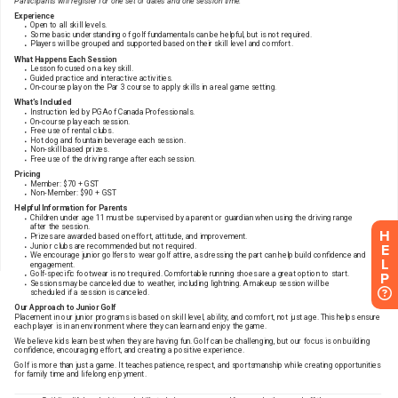
H
E
L
P