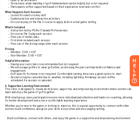
H
E
L
P