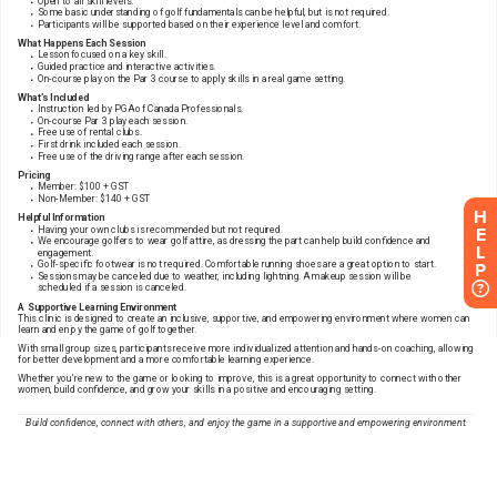
H
E
L
P