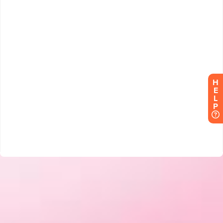
H
E
L
P