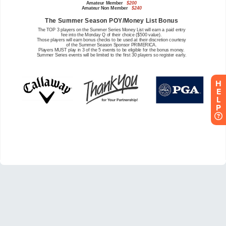
H
E
L
P