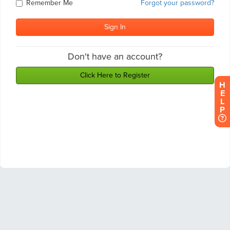
H
E
L
P