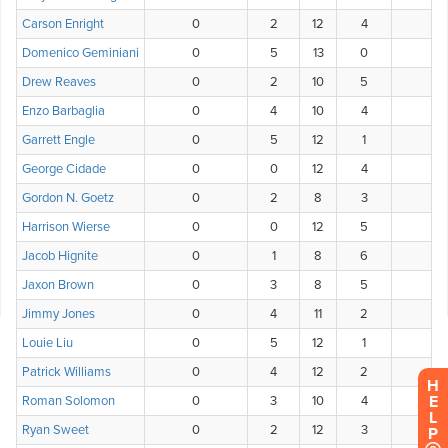
H
E
L
P