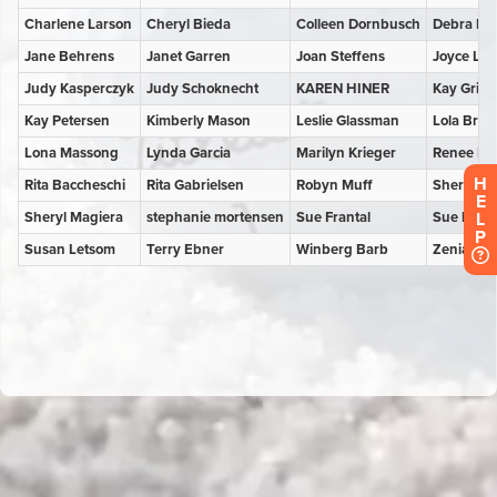
H
E
L
P