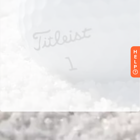
H
E
L
P