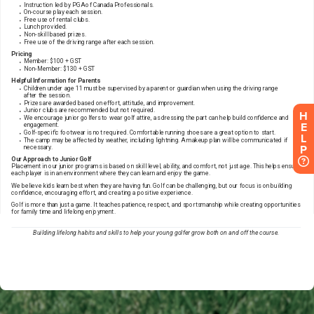
H
E
L
P