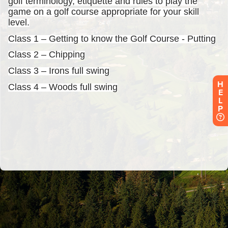
H
E
L
P