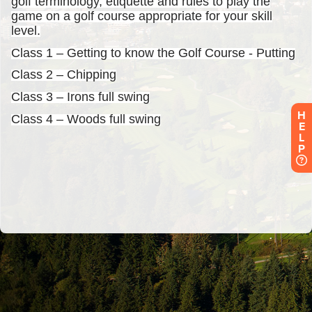
H
E
L
P