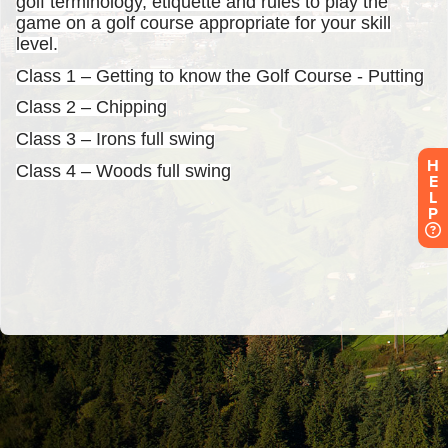
H
E
L
P