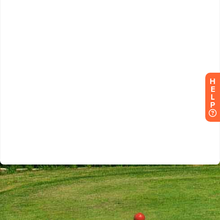
H
E
L
P