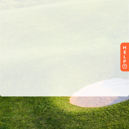
H
E
L
P