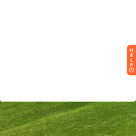
H
E
L
P