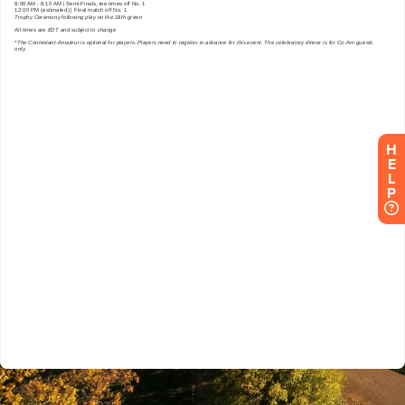
H
E
L
P