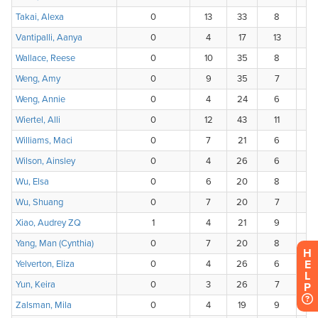
H
E
L
P