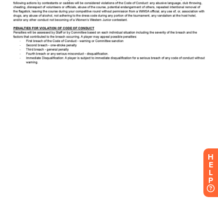
H
E
L
P