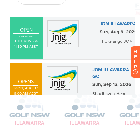
H
E
L
P