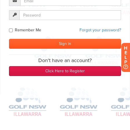
H
E
L
P