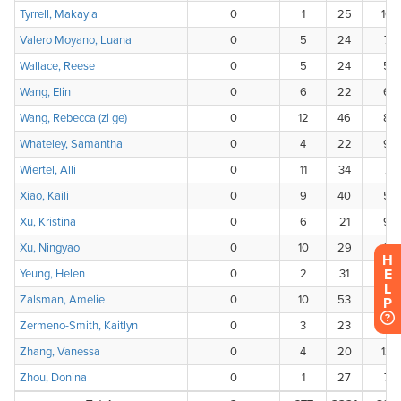
H
E
L
P