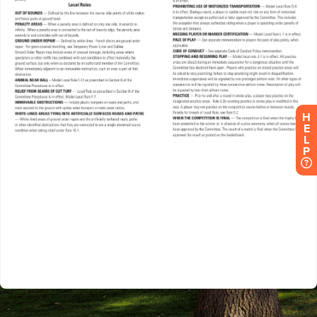
H
E
L
P