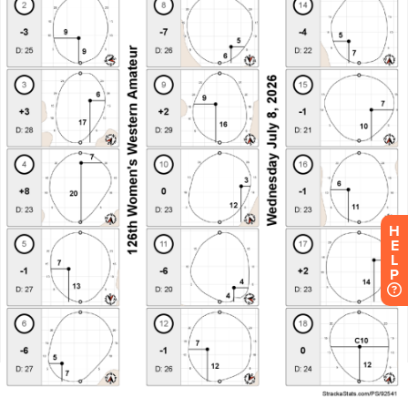
H
E
L
P