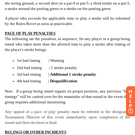
H
E
L
P