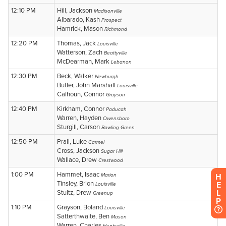
H
E
L
P