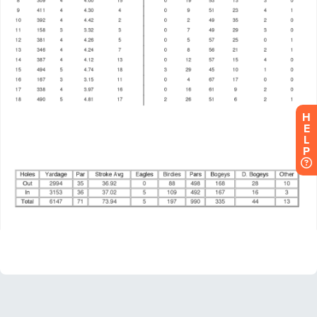
H
E
L
P