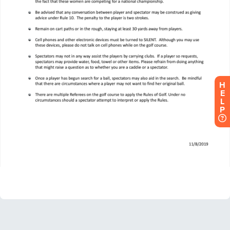
H
E
L
P