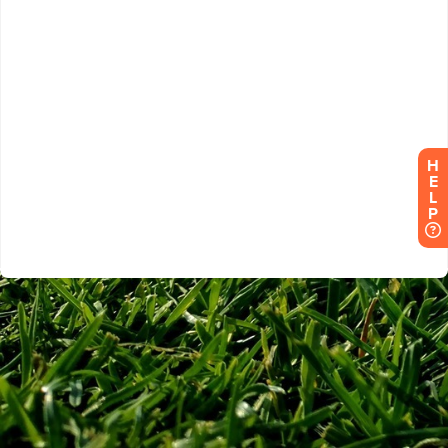
H
E
L
P