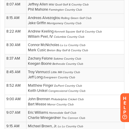
H
E
L
P