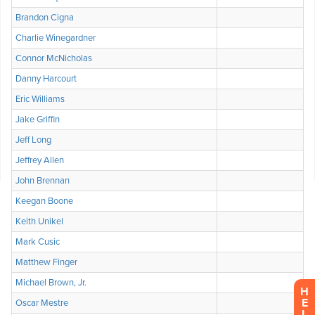
H
E
L