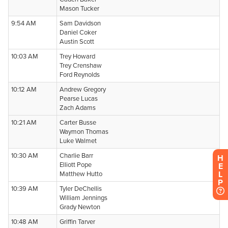
H
E
L
P