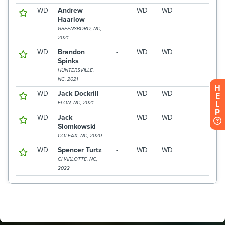
H
E
L
P