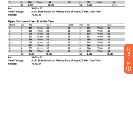
H
E
L
P