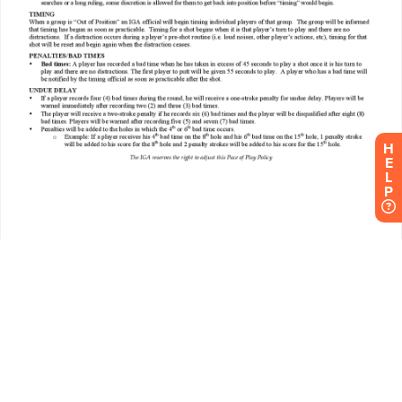
H
E
L
P