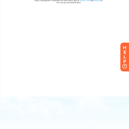
H
E
L
P