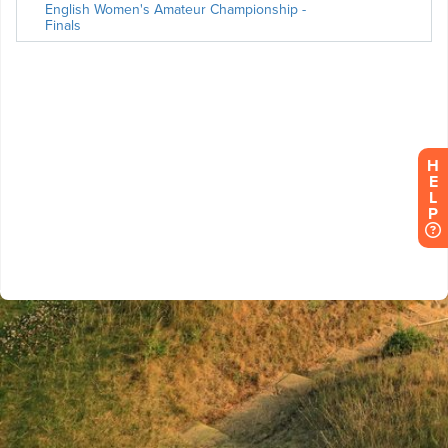
H
E
L
P