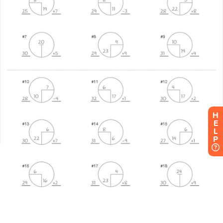
H
E
L
P