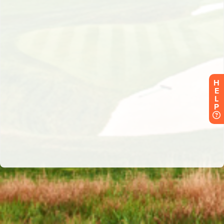
H
E
L
P