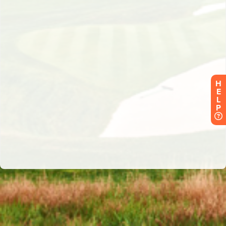
H
E
L
P