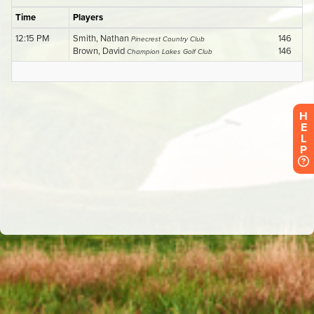
H
E
L
P